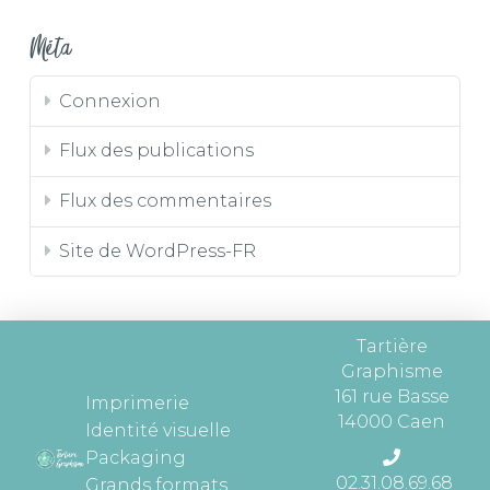
Méta
Connexion
Flux des publications
Flux des commentaires
Site de WordPress-FR
Tartière
Graphisme
161 rue Basse
Imprimerie
14000 Caen
Identité visuelle
Packaging
02.31.08.69.68
Grands formats